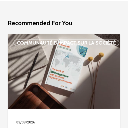
Recommended For You
Étude
COMMUNAUTÉ D'IMPACT SUR LA SOCIÉTÉ
sur
la
délégation
de
l’UE
03/08/2026