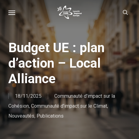
Skip
Menu
sear
to
main
content
Budget UE : plan
d’action – Local
Alliance
18/11/2025
Communauté d'impact sur la
Cohésion
,
Communauté d'impact sur le Climat
,
Nouveautés
,
Publications