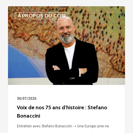
Voix
À PROPOS DU CCRE
de
nos
75
ans
d’histoire
:
Stefano
Bonaccini
30/07/2026
Voix de nos 75 ans d’histoire : Stefano
Bonaccini
Entretien avec Stefano Bonaccini - « Une Europe unie ne