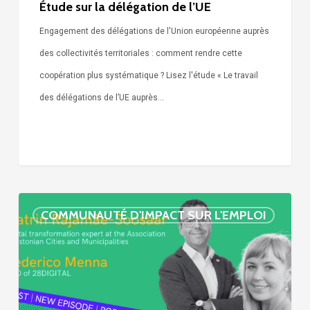
Étude sur la délégation de l’UE
Engagement des délégations de l'Union européenne auprès
des collectivités territoriales : comment rendre cette
coopération plus systématique ? Lisez l'étude « Le travail
des délégations de l’UE auprès…
« Call
COMMUNAUTÉ D'IMPACT SUR L'EMPLOI
Simone »
épisode
:
villes