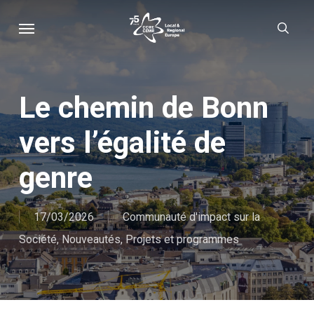
Skip
Menu
sear
to
main
content
Le chemin de Bonn
vers l’égalité de
genre
17/03/2026
Communauté d'impact sur la
Société
,
Nouveautés
,
Projets et programmes