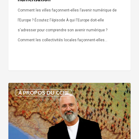
Comment les villes façonnent-elles l’avenir numérique de
l’Europe ? Écoutez l'épisode À qui l'Europe doit-elle
s'adresser pour comprendre son avenir numérique ?
Comment les collectivités locales façonnent-elles…
Voix
À PROPOS DU CCRE
de
nos
75
ans
d’histoire