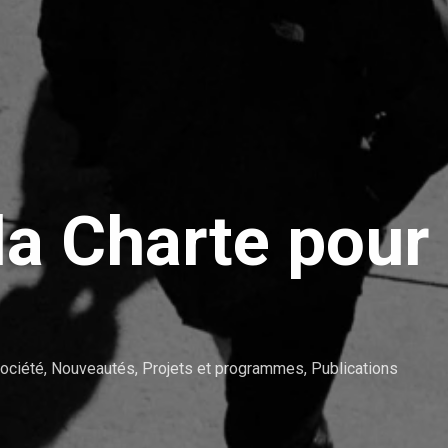
 la Charte pour
ociété
,
Nouveautés
,
Projets et programmes
,
Publications