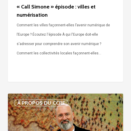
« Call Simone » épisode : villes et
numérisation
Comment les villes façonnent-elles l’avenir numérique de
l’Europe ? Écoutez l'épisode À qui l'Europe doit-elle
s'adresser pour comprendre son avenir numérique ?
Comment les collectivités locales façonnent-elles…
Voix
À PROPOS DU CCRE
de
nos
75