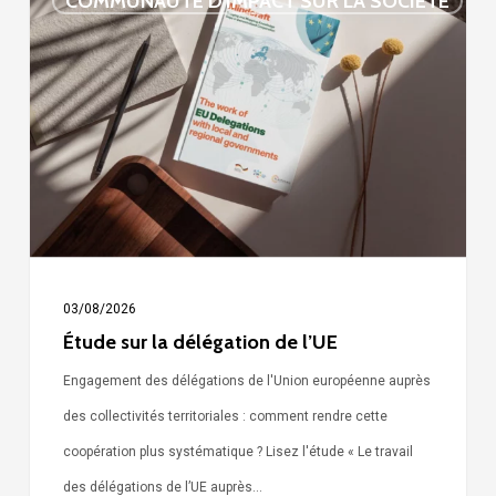
COMMUNAUTÉ D'IMPACT SUR LA SOCIÉTÉ
sur
la
délégation
de
l’UE
03/08/2026
Étude sur la délégation de l’UE
Engagement des délégations de l'Union européenne auprès
des collectivités territoriales : comment rendre cette
coopération plus systématique ? Lisez l'étude « Le travail
des délégations de l’UE auprès…