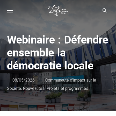
Skip
Menu
sear
to
main
content
Webinaire : Défendre
ensemble la
démocratie locale
08/05/2026
Communauté d'impact sur la
Société
,
Nouveautés
,
Projets et programmes