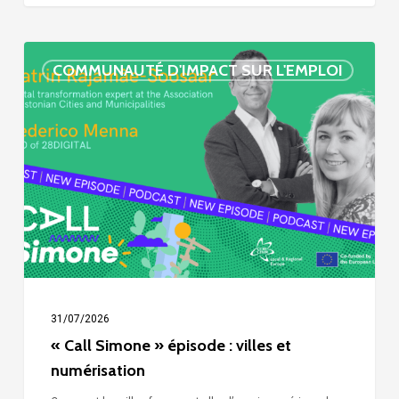
« Call
COMMUNAUTÉ D'IMPACT SUR L'EMPLOI
Simone »
épisode
:
villes
et
numérisation
31/07/2026
« Call Simone » épisode : villes et
numérisation