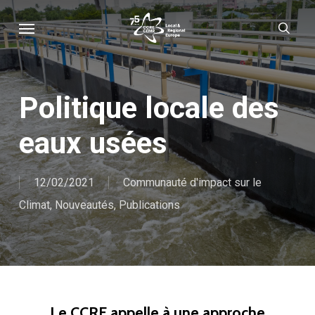
Skip
Menu
sear
to
main
content
Politique locale des
eaux usées
12/02/2021
Communauté d'impact sur le
Climat
,
Nouveautés
,
Publications
Le CCRE appelle à une approche