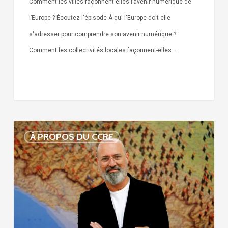
Comment les villes façonnent-elles l’avenir numérique de
l’Europe ? Écoutez l'épisode À qui l'Europe doit-elle
s'adresser pour comprendre son avenir numérique ?
Comment les collectivités locales façonnent-elles…
Voix
À PROPOS DU CCRE
de
nos
75
ans
d’histoire
: