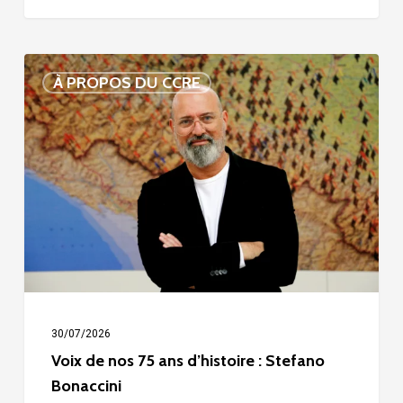
Voix
À PROPOS DU CCRE
de
nos
75
ans
d’histoire
:
Stefano
Bonaccini
30/07/2026
Voix de nos 75 ans d’histoire : Stefano
Bonaccini