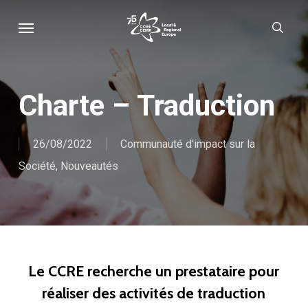
Skip
Menu
sear
to
main
content
Charte – Traduction
26/08/2022
Communauté d'impact sur la
Société
,
Nouveautés
Le CCRE recherche un prestataire pour
réaliser des activités de traduction