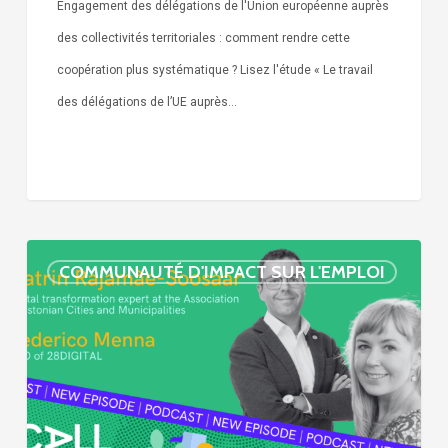
Engagement des délégations de l'Union européenne auprès
des collectivités territoriales : comment rendre cette
coopération plus systématique ? Lisez l'étude « Le travail
des délégations de l’UE auprès…
« Call
COMMUNAUTÉ D'IMPACT SUR L'EMPLOI
Simone »
épisode
:
villes
et
numérisation