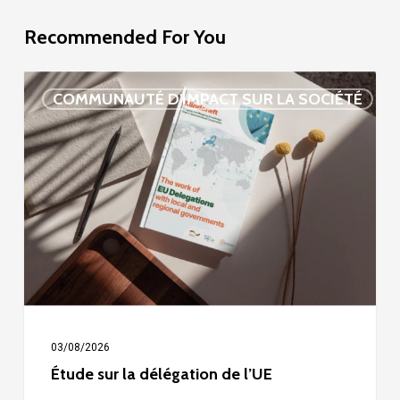
Recommended For You
Étude
COMMUNAUTÉ D'IMPACT SUR LA SOCIÉTÉ
sur
la
délégation
de
l’UE
03/08/2026
Étude sur la délégation de l’UE