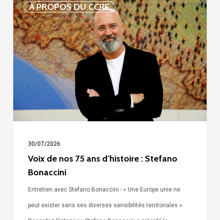
À PROPOS DU CCRE
de
nos
75
ans
d’histoire
:
Stefano
Bonaccini
30/07/2026
Voix de nos 75 ans d’histoire : Stefano
Bonaccini
Entretien avec Stefano Bonaccini - « Une Europe unie ne
peut exister sans ses diverses sensibilités territoriales »