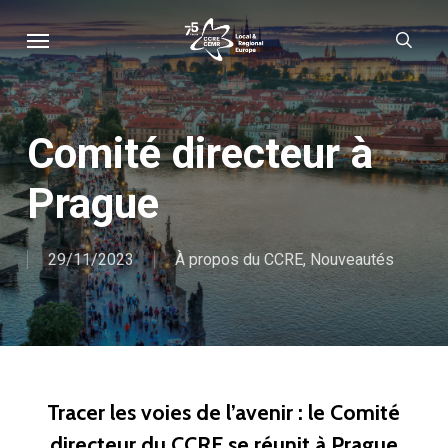
Skip
Menu
sear
to
main
content
Comité directeur à
Prague
29/11/2023
À propos du CCRE
,
Nouveautés
Tracer les voies de l’avenir : le Comité
directeur du CCRE se réunit à Prague