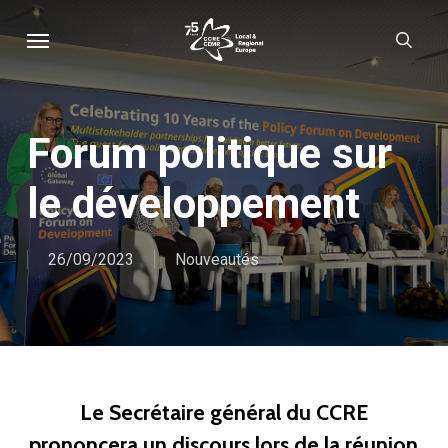
Skip
Menu
sear
to
main
content
Forum politique sur
le développement
26/09/2023
Nouveautés
Le Secrétaire général du CCRE
prononcera un discours lors de la réunion