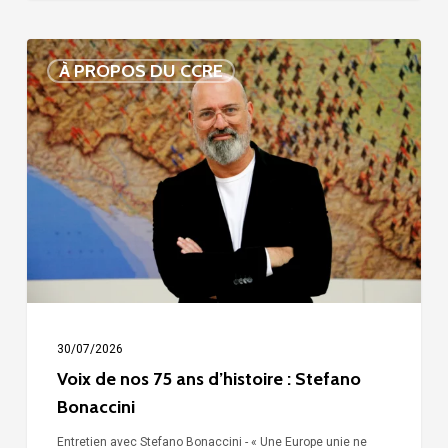
Voix
À PROPOS DU CCRE
de
nos
75
ans
d’histoire
:
Stefano
Bonaccini
30/07/2026
Voix de nos 75 ans d’histoire : Stefano
Bonaccini
Entretien avec Stefano Bonaccini - « Une Europe unie ne