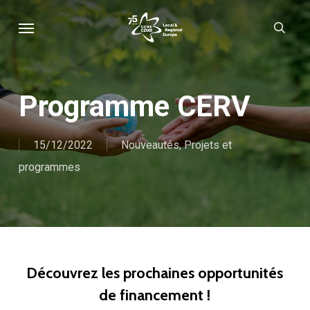
Skip
Menu
sear
to
main
content
Programme CERV
15/12/2022
Nouveautés
,
Projets et
programmes
Découvrez les prochaines opportunités
de financement !