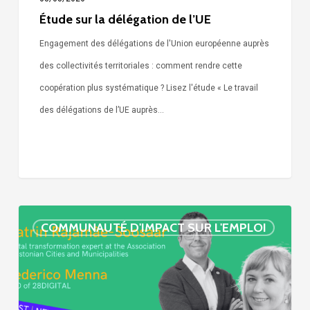
Étude sur la délégation de l’UE
Engagement des délégations de l'Union européenne auprès
des collectivités territoriales : comment rendre cette
coopération plus systématique ? Lisez l'étude « Le travail
des délégations de l’UE auprès…
« Call
COMMUNAUTÉ D'IMPACT SUR L'EMPLOI
Simone »
épisode
:
villes