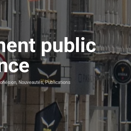
ment public
ance
Cohésion
,
Nouveautés
,
Publications