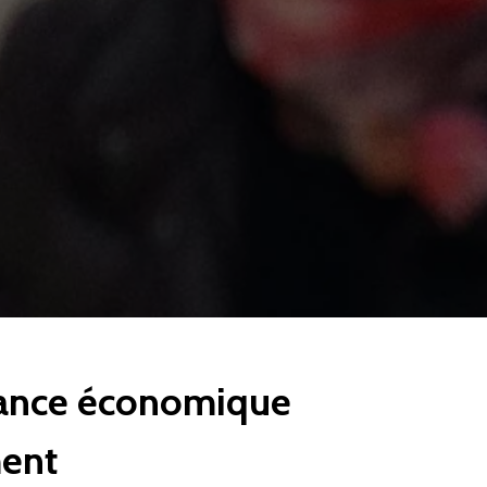
nance économique
ment