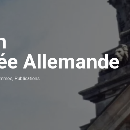
n
sée Allemande
rammes
,
Publications