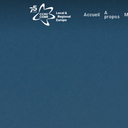
Skip
A
to
Accueil
M
propos
main
content