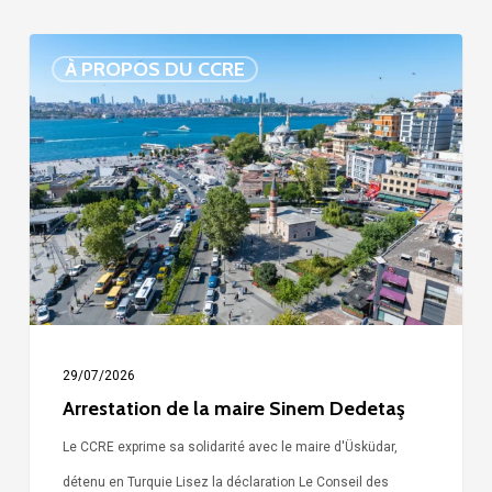
Arrestation
À PROPOS DU CCRE
de
la
maire
Sinem
Dedetaş
29/07/2026
Arrestation de la maire Sinem Dedetaş
Le CCRE exprime sa solidarité avec le maire d'Üsküdar,
détenu en Turquie Lisez la déclaration Le Conseil des