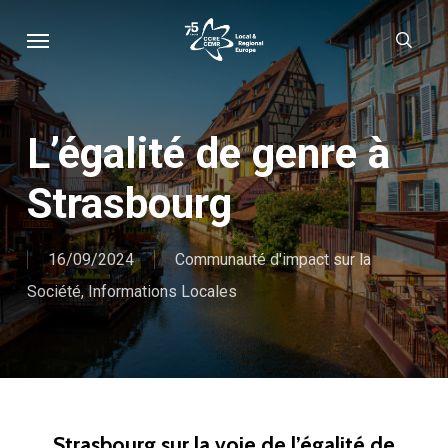
Skip
Menu
sear
to
main
content
L’égalité de genre à
Strasbourg
16/09/2024
Communauté d'impact sur la
Société
,
Informations Locales
Strasbourg sur la voie de l’égalité de