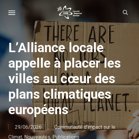
Skip
Menu
sear
to
main
content
L’Alliance locale
appelle à placer les
villes au cœur des
plans climatiques
européens
29/06/2026
Communauté d'impact sur le
Climat
,
Nouveautés
,
Publications