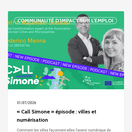
« Call
COMMUNAUTÉ D'IMPACT SUR L'EMPLOI
Simone »
épisode
:
villes
et
numérisation
31/07/2026
« Call Simone » épisode : villes et
numérisation
Comment les villes façonnent-elles l’avenir numérique de