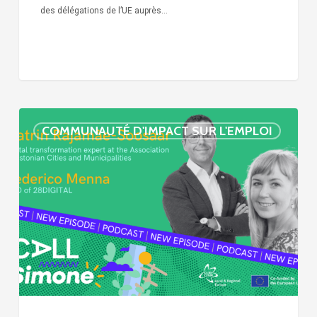
des délégations de l’UE auprès…
« Call
COMMUNAUTÉ D'IMPACT SUR L'EMPLOI
Simone »
épisode
:
villes
et
numérisation