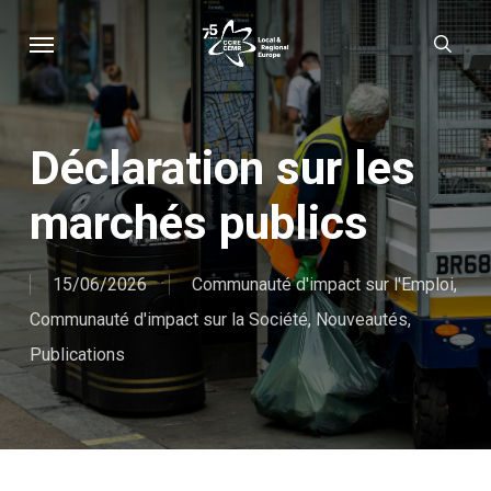
Skip
Menu
sear
to
main
content
Déclaration sur les
marchés publics
15/06/2026
Communauté d'impact sur l'Emploi
,
Communauté d'impact sur la Société
,
Nouveautés
,
Publications