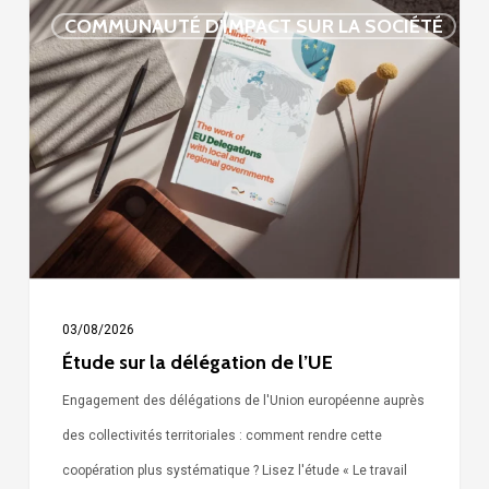
Étude
COMMUNAUTÉ D'IMPACT SUR LA SOCIÉTÉ
sur
la
délégation
de
l’UE
03/08/2026
Étude sur la délégation de l’UE
Engagement des délégations de l'Union européenne auprès
des collectivités territoriales : comment rendre cette
coopération plus systématique ? Lisez l'étude « Le travail