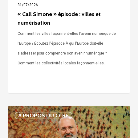
31/07/2026
« Call Simone » épisode : villes et
numérisation
Comment les villes façonnent-elles l’avenir numérique de
l’Europe ? Écoutez l'épisode À qui l'Europe doit-elle
s'adresser pour comprendre son avenir numérique ?
Comment les collectivités locales façonnent-elles…
Voix
À PROPOS DU CCRE
de
nos