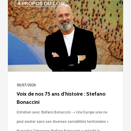
À PROPOS DU CCRE
de
nos
75
ans
d’histoire
:
Stefano
Bonaccini
30/07/2026
Voix de nos 75 ans d’histoire : Stefano
Bonaccini
Entretien avec Stefano Bonaccini - « Une Europe unie ne
peut exister sans ses diverses sensibilités territoriales »
Regardez l'interview Stefano Bonaccini a présidé le…