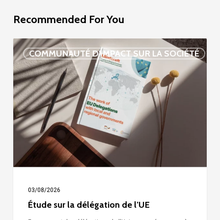
Recommended For You
Étude
COMMUNAUTÉ D'IMPACT SUR LA SOCIÉTÉ
sur
la
délégation
de
l’UE
03/08/2026
Étude sur la délégation de l’UE