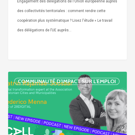
Engagement des délégations de l'Union européenne auprès
des collectivités territoriales : comment rendre cette
coopération plus systématique ? Lisez l'étude « Le travail
des délégations de l’UE auprès…
« Call
COMMUNAUTÉ D'IMPACT SUR L'EMPLOI
Simone »
épisode
:
villes
et
numérisation