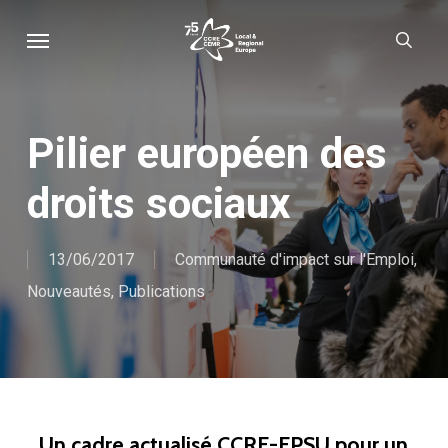
Skip
Menu
sear
to
main
content
Pilier européen des
droits sociaux
13/06/2017
Communauté d'impact sur l'Emploi
,
Nouveautés
,
Publications
Un cadre actualisé CCRE-EPSU pour un