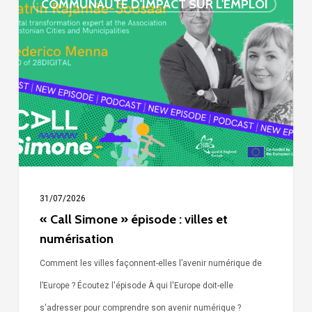
COMMUNAUTÉ D'IMPACT SUR L'EMPLOI
Simone »
épisode
:
villes
et
numérisation
31/07/2026
« Call Simone » épisode : villes et
numérisation
Comment les villes façonnent-elles l’avenir numérique de
l’Europe ? Écoutez l'épisode À qui l'Europe doit-elle
s'adresser pour comprendre son avenir numérique ?