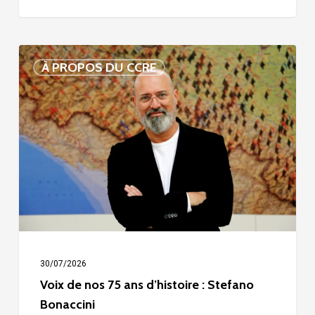
Voix
À PROPOS DU CCRE
de
nos
75
ans
d’histoire
:
Stefano
Bonaccini
30/07/2026
Voix de nos 75 ans d’histoire : Stefano
Bonaccini