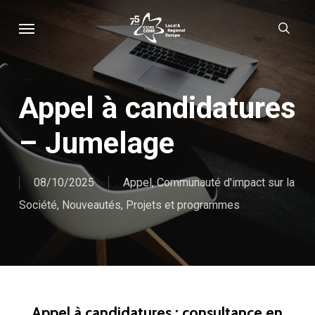
Skip
Menu
sear
to
main
content
Appel à candidatures
– Jumelage
08/10/2025
Appel
,
Communauté d'impact sur la
Société
,
Nouveautés
,
Projets et programmes
Appel à candidatures : consultance en