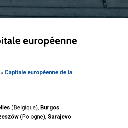
apitale européenne
e
«
Capitale européenne de la
lles
(Belgique),
Burgos
zeszów
(Pologne),
Sarajevo