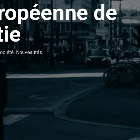
uropéenne de
tie
ociété
,
Nouveautés