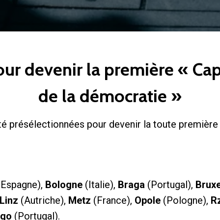
 pour devenir la première « C
de la démocratie »
été présélectionnées pour devenir la toute premièr
Espagne),
Bologne
(Italie),
Braga
(Portugal),
Bruxe
Linz
(Autriche),
Metz
(France),
Opole
(Pologne),
R
ngo
(Portugal).