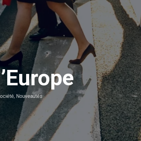
l’Europe
ociété
,
Nouveautés