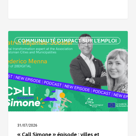
« Call
COMMUNAUTÉ D'IMPACT SUR L'EMPLOI
Simone »
épisode
:
villes
et
numérisation
31/07/2026
« Call Simone » épisode : villes et