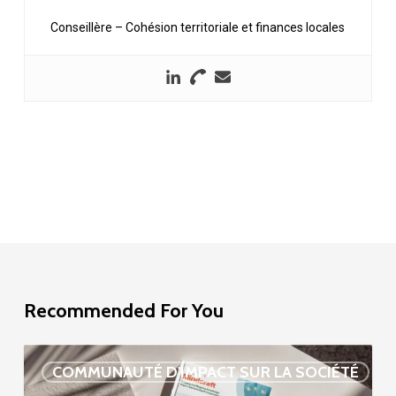
Conseillère – Cohésion territoriale et finances locales
Recommended For You
Étude
COMMUNAUTÉ D'IMPACT SUR LA SOCIÉTÉ
sur