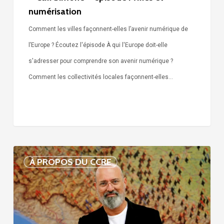
numérisation
Comment les villes façonnent-elles l’avenir numérique de
l’Europe ? Écoutez l'épisode À qui l'Europe doit-elle
s'adresser pour comprendre son avenir numérique ?
Comment les collectivités locales façonnent-elles…
Voix
À PROPOS DU CCRE
de
nos
75
ans