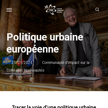
Skip
Menu
sear
to
main
content
Politique urbaine
européenne
25/01/2024
Communauté d'impact sur la
Cohésion
,
Nouveautés
Tracer la voie d’une politique urbaine