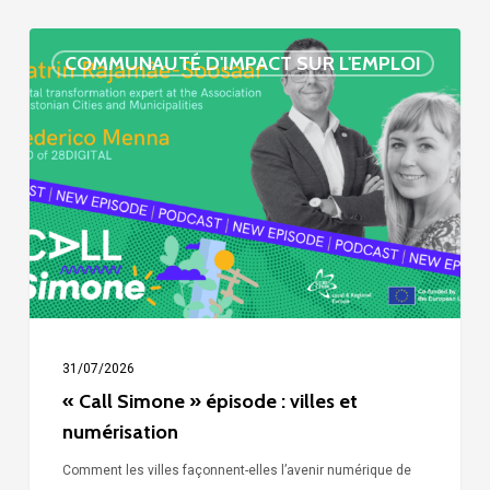
« Call
COMMUNAUTÉ D'IMPACT SUR L'EMPLOI
Simone »
épisode
:
villes
et
numérisation
31/07/2026
« Call Simone » épisode : villes et
numérisation
Comment les villes façonnent-elles l’avenir numérique de