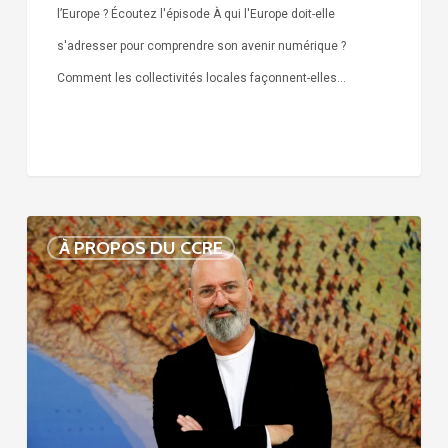
l’Europe ? Écoutez l'épisode À qui l'Europe doit-elle
s'adresser pour comprendre son avenir numérique ?
Comment les collectivités locales façonnent-elles…
Voix
À PROPOS DU CCRE
de
nos
75
ans
d’histoire
: