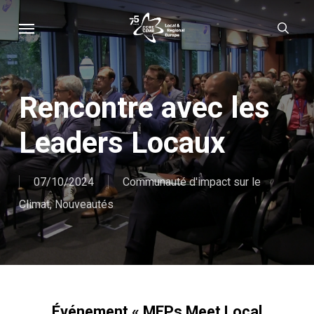
Skip
Menu
sear
to
main
content
Rencontre avec les
Leaders Locaux
07/10/2024
Communauté d'impact sur le
Climat
,
Nouveautés
Événement « MEPs Meet Local