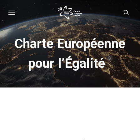
Skip
Menu
sear
to
main
content
Charte Européenne
pour l’Égalité
5