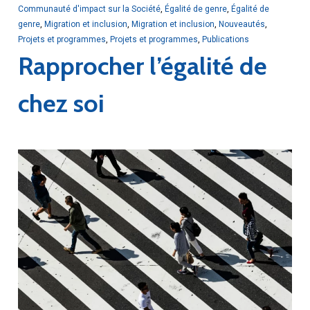
Communauté d'impact sur la Société
,
Égalité de genre
,
Égalité de
genre
,
Migration et inclusion
,
Migration et inclusion
,
Nouveautés
,
Projets et programmes
,
Projets et programmes
,
Publications
Rapprocher l’égalité de
chez soi