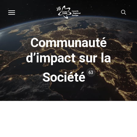
Skip
Menu
sear
to
main
content
Communauté
d’impact sur la
Société
63