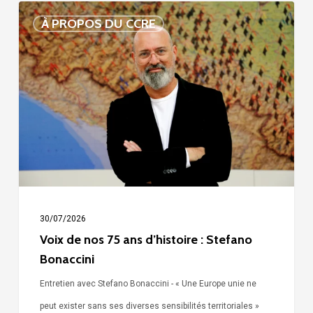
Voix
À PROPOS DU CCRE
de
nos
75
ans
d’histoire
:
Stefano
Bonaccini
30/07/2026
Voix de nos 75 ans d’histoire : Stefano
Bonaccini
Entretien avec Stefano Bonaccini - « Une Europe unie ne
peut exister sans ses diverses sensibilités territoriales »