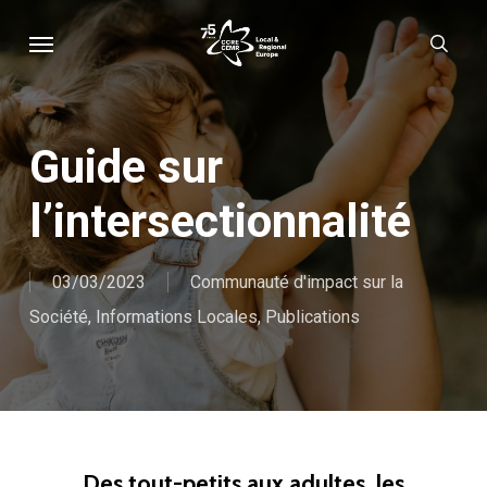
Skip
Menu
sear
to
main
content
Guide sur
l’intersectionnalité
03/03/2023
Communauté d'impact sur la
Société
,
Informations Locales
,
Publications
Des tout-petits aux adultes, les