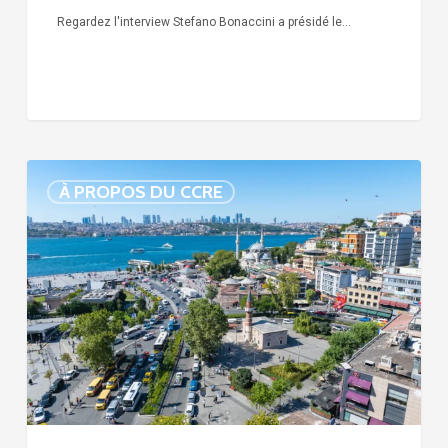
Regardez l'interview Stefano Bonaccini a présidé le…
Arrestation
À PROPOS DU CCRE
de
la
maire
Sinem
Dedetaş