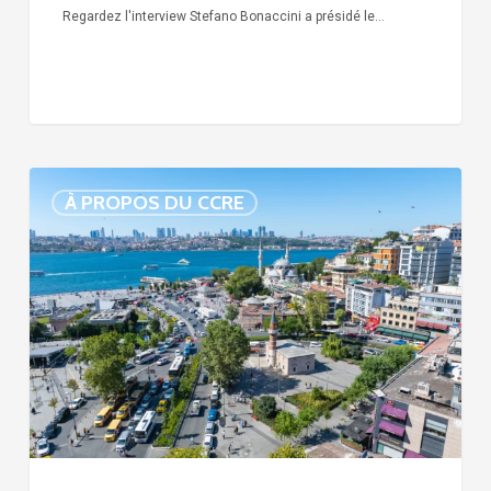
Regardez l'interview Stefano Bonaccini a présidé le…
Arrestation
À PROPOS DU CCRE
de
la
maire
Sinem
Dedetaş