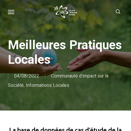
Skip
Menu
sear
to
main
content
Meilleures Pratiques
Locales
04/08/2022
Communauté d'impact sur la
Société
,
Informations Locales
La base de données de cas d’étude de la