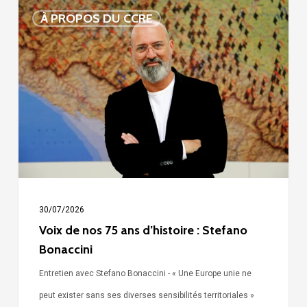
Voix
À PROPOS DU CCRE
de
nos
75
ans
d’histoire
:
Stefano
Bonaccini
30/07/2026
Voix de nos 75 ans d’histoire : Stefano
Bonaccini
Entretien avec Stefano Bonaccini - « Une Europe unie ne
peut exister sans ses diverses sensibilités territoriales »