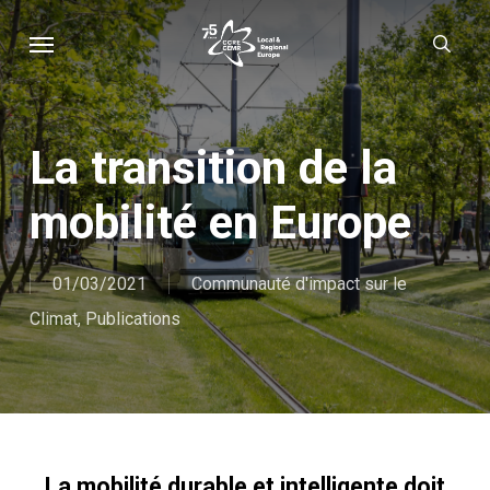
Skip
Menu
sear
to
main
content
La transition de la
mobilité en Europe
01/03/2021
Communauté d'impact sur le
Climat
,
Publications
La mobilité durable et intelligente doit