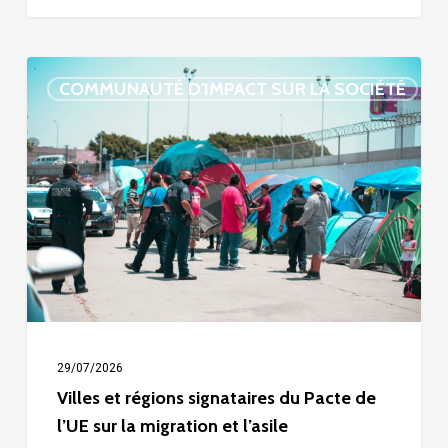
Villes
COMMUNAUTÉ D'IMPACT SUR LA SOCIÉTÉ
et
régions
signataires
du
Pacte
de
l’UE
sur
la
29/07/2026
migration
Villes et régions signataires du Pacte de
l’UE sur la migration et l’asile
et