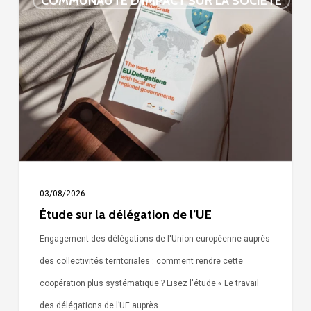
COMMUNAUTÉ D'IMPACT SUR LA SOCIÉTÉ
sur
la
délégation
de
l’UE
03/08/2026
Étude sur la délégation de l’UE
Engagement des délégations de l'Union européenne auprès
des collectivités territoriales : comment rendre cette
coopération plus systématique ? Lisez l'étude « Le travail
des délégations de l’UE auprès…