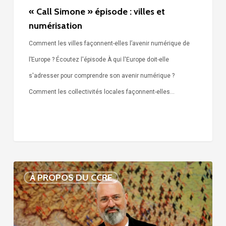
« Call Simone » épisode : villes et
numérisation
Comment les villes façonnent-elles l’avenir numérique de
l’Europe ? Écoutez l'épisode À qui l'Europe doit-elle
s'adresser pour comprendre son avenir numérique ?
Comment les collectivités locales façonnent-elles…
Voix
À PROPOS DU CCRE
de
nos
75