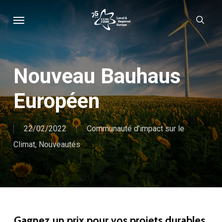
Skip
Menu
sear
to
main
content
Nouveau Bauhaus
Européen
22/02/2022
Communauté d'impact sur le
Climat
,
Nouveautés
Gagnez un prix pour vos projets durables,