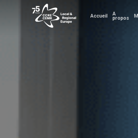
Skip
A
to
Accueil
M
propos
main
content