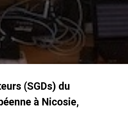
teurs (SGDs) du
péenne à Nicosie,