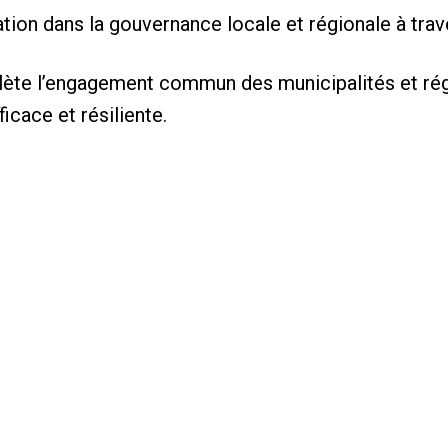
ration dans la gouvernance locale et régionale à trav
flète l’engagement commun des municipalités et r
icace et résiliente.
yben
tatutaires et événementielles