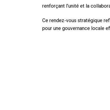
renforçant l’unité et la collabo
Ce rendez-vous stratégique re
pour une gouvernance locale eff
OKKALI AKTAS A
Officier – Affaires s