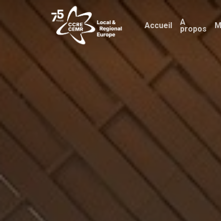
Skip
A
to
Accueil
M
propos
main
content