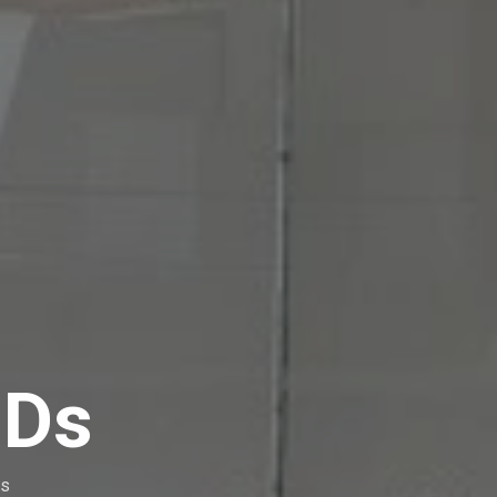
GDs
és