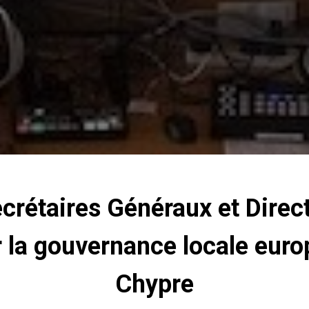
crétaires Généraux et Direc
 la gouvernance locale euro
Chypre