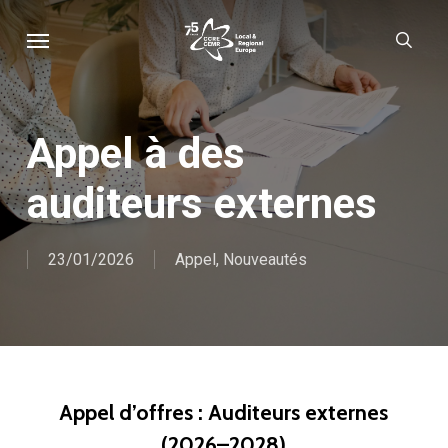
Skip
Menu
sear
to
main
content
Appel à des
auditeurs externes
23/01/2026
Appel
,
Nouveautés
Appel d’offres : Auditeurs externes
(2026–2028)