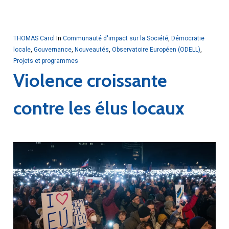
THOMAS Carol
In
Communauté d'impact sur la Société
,
Démocratie
locale
,
Gouvernance
,
Nouveautés
,
Observatoire Européen (ODELL)
,
Projets et programmes
Violence croissante
contre les élus locaux