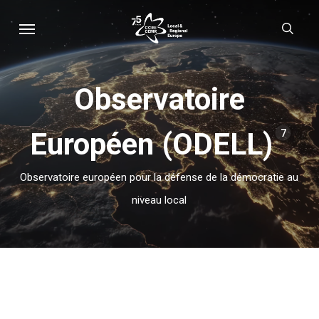
Skip
Menu
sear
to
main
content
Observatoire
Européen (ODELL)
7
Observatoire européen pour la défense de la démocratie au
niveau local