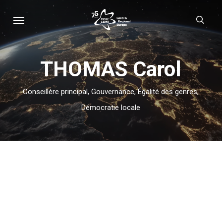
Skip
Menu
sear
to
main
content
THOMAS Carol
Conseillère principal, Gouvernance, Égalité des genres,
Démocratie locale