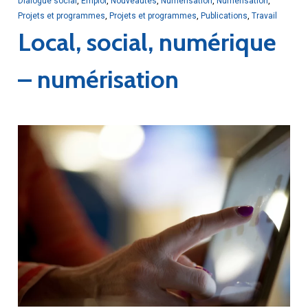
Dialogue social
,
Emploi
,
Nouveautés
,
Numérisation
,
Numérisation
,
Projets et programmes
,
Projets et programmes
,
Publications
,
Travail
Local, social, numérique
– numérisation