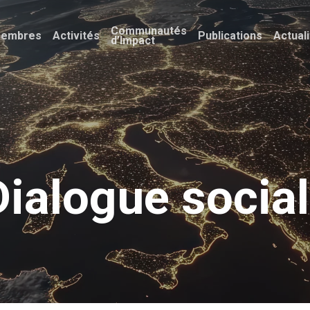
Communautés
embres
Activités
Publications
Actual
d’Impact
Dialogue social