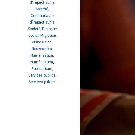
d'impact sur la
Société
,
Communauté
d'impact sur la
Société
,
Dialogue
social
,
Migration
et inclusion
,
Nouveautés
,
Numérisation
,
Numérisation
,
Publications
,
Services publics
,
Services publics