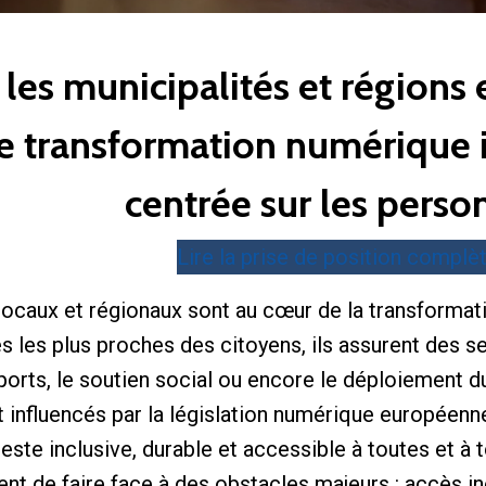
es municipalités et régions
 transformation numérique in
centrée sur les perso
Lire la prise de position complè
caux et régionaux sont au cœur de la transformati
s les plus proches des citoyens, ils assurent des se
nsports, le soutien social ou encore le déploiement 
influencés par la législation numérique européenne.
reste inclusive, durable et accessible à toutes et à
ent de faire face à des obstacles majeurs : accès i