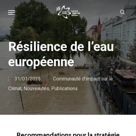
Skip
Menu
sear
to
main
content
Résilience de l’eau
européenne
31/01/2025
Communauté d'impact sur le
Climat
,
Nouveautés
,
Publications
Recommandations pour la stratégie