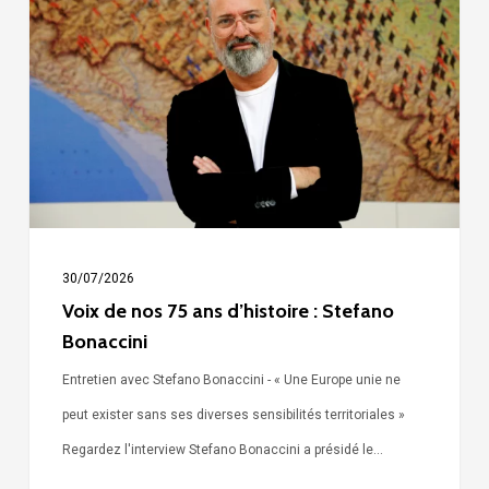
nos
75
ans
d’histoire
:
Stefano
Bonaccini
30/07/2026
Voix de nos 75 ans d’histoire : Stefano
Bonaccini
Entretien avec Stefano Bonaccini - « Une Europe unie ne
peut exister sans ses diverses sensibilités territoriales »
Regardez l'interview Stefano Bonaccini a présidé le…