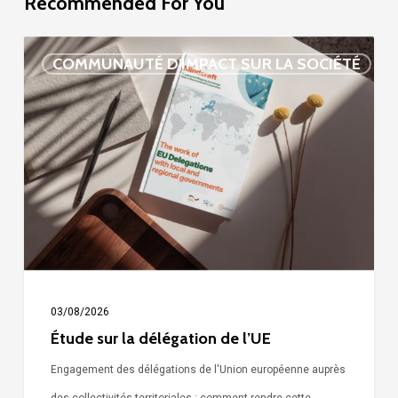
Recommended For You
Étude
COMMUNAUTÉ D'IMPACT SUR LA SOCIÉTÉ
sur
la
délégation
de
l’UE
03/08/2026
Étude sur la délégation de l’UE
Engagement des délégations de l'Union européenne auprès