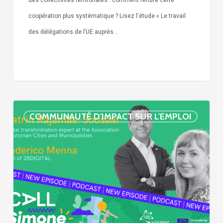
des collectivités territoriales : comment rendre cette
coopération plus systématique ? Lisez l'étude « Le travail
des délégations de l’UE auprès…
« Call
COMMUNAUTÉ D'IMPACT SUR L'EMPLOI
Simone »
épisode
:
villes
et
numérisation