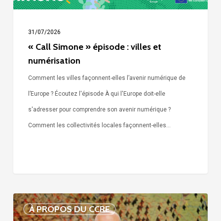
31/07/2026
« Call Simone » épisode : villes et
numérisation
Comment les villes façonnent-elles l’avenir numérique de
l’Europe ? Écoutez l'épisode À qui l'Europe doit-elle
s'adresser pour comprendre son avenir numérique ?
Comment les collectivités locales façonnent-elles…
Voix
À PROPOS DU CCRE
de