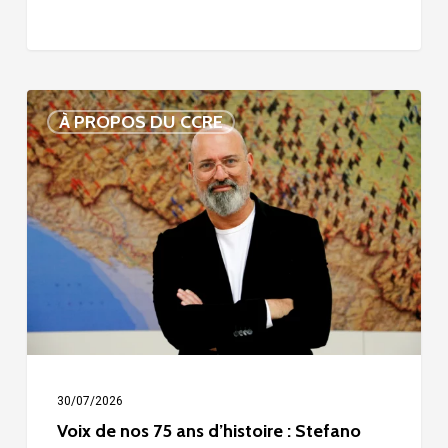
Voix
À PROPOS DU CCRE
de
nos
75
ans
d’histoire
:
Stefano
Bonaccini
30/07/2026
Voix de nos 75 ans d’histoire : Stefano