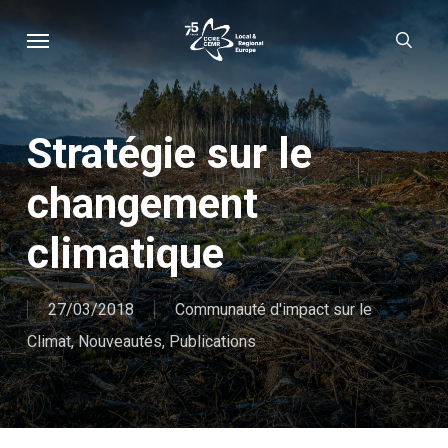
Skip
Menu
sear
to
main
content
Stratégie sur le
changement
climatique
27/03/2018
Communauté d'impact sur le
Climat
,
Nouveautés
,
Publications