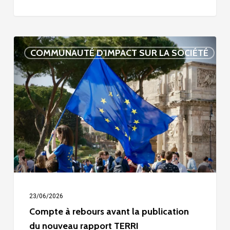
Compte
COMMUNAUTÉ D'IMPACT SUR LA SOCIÉTÉ
à
rebours
avant
la
publication
du
nouveau
rapport
TERRI
23/06/2026
Compte à rebours avant la publication
du nouveau rapport TERRI