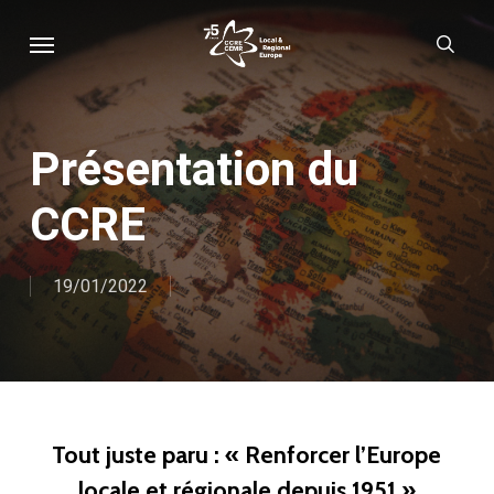
Skip
Menu
sear
to
main
content
Présentation du
CCRE
19/01/2022
Tout juste paru : « Renforcer l’Europe
locale et régionale depuis 1951 »