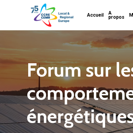
Skip
A
to
Accueil
M
propos
main
content
Forum
sur
le
comporteme
énergétique