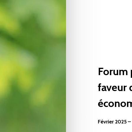
Forum
faveur
écono
Février
2025
–