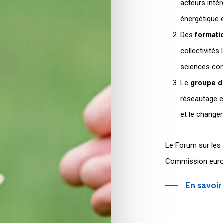
acteurs intér
énergétique
Des
formatio
collectivités
sciences co
Le
groupe d
réseautage et
et le chang
Le Forum sur les 
Commission euro
En savoir