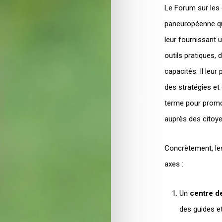
Le Forum sur les 
paneuropéenne qui
leur fournissant 
outils pratiques,
capacités. Il leu
des stratégies et 
terme pour prom
auprès des citoye
Concrètement, les
axes :
Un
centre d
des guides et