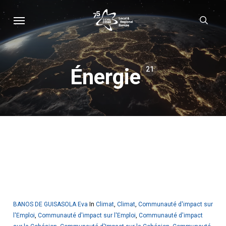
Skip
Menu
sear
to
main
content
Énergie
21
BANOS DE GUISASOLA Eva
In
Climat
,
Climat
,
Communauté d'impact sur
l'Emploi
,
Communauté d'impact sur l'Emploi
,
Communauté d'impact