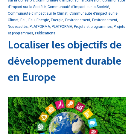
sur la Cohésion
,
Communauté d'Impact sur la Cohésion
,
Communauté
d'impact sur la Société
,
Communauté d'impact sur la Société
,
Communauté d'impact sur le Climat
,
Communauté d'impact sur le
Climat
,
Eau
,
Eau
,
Énergie
,
Énergie
,
Environnement
,
Environnement
,
Nouveautés
,
PLATFORMA
,
PLATFORMA
,
Projets et programmes
,
Projets
et programmes
,
Publications
Localiser les objectifs de
développement durable
en Europe