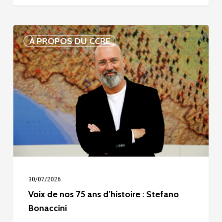
Voix
À PROPOS DU CCRE
de
nos
75
ans
d’histoire
:
Stefano
Bonaccini
30/07/2026
Voix de nos 75 ans d’histoire : Stefano
Bonaccini