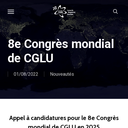
Skip
Menu
sear
to
main
content
8e Congrès mondial
de CGLU
01/08/2022
Nouveautés
Appel à candidatures pour le 8e Congrès
mondial de CGLU en 2025