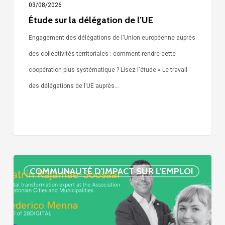
03/08/2026
Étude sur la délégation de l’UE
Engagement des délégations de l'Union européenne auprès
des collectivités territoriales : comment rendre cette
coopération plus systématique ? Lisez l'étude « Le travail
des délégations de l’UE auprès…
« Call
COMMUNAUTÉ D'IMPACT SUR L'EMPLOI
Simone »
épisode
: