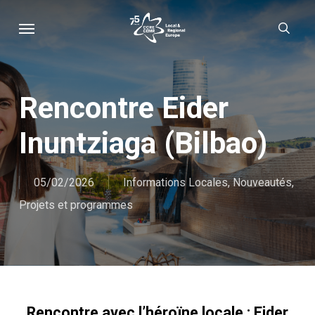
Skip
Menu
sear
to
main
content
Rencontre Eider
Inuntziaga (Bilbao)
05/02/2026
Informations Locales
,
Nouveautés
,
Projets et programmes
Rencontre avec l’héroïne locale : Eider