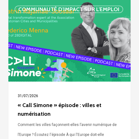
« Call
COMMUNAUTÉ D'IMPACT SUR L'EMPLOI
Simone »
épisode
:
villes
et
numérisation
31/07/2026
« Call Simone » épisode : villes et
numérisation
Comment les villes façonnent-elles l’avenir numérique de
l’Europe ? Écoutez l'épisode À qui l'Europe doit-elle