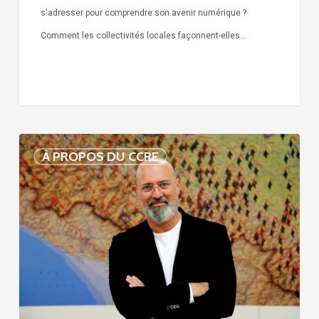
s'adresser pour comprendre son avenir numérique ?
Comment les collectivités locales façonnent-elles…
Voix
À PROPOS DU CCRE
de
nos
75
ans
d’histoire
:
Stefano