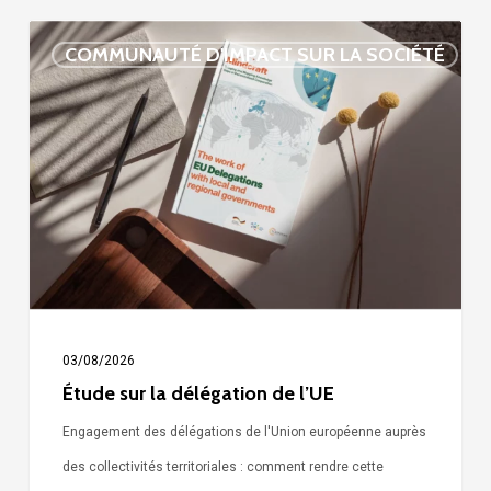
Étude
COMMUNAUTÉ D'IMPACT SUR LA SOCIÉTÉ
sur
la
délégation
de
l’UE
03/08/2026
Étude sur la délégation de l’UE
Engagement des délégations de l'Union européenne auprès
des collectivités territoriales : comment rendre cette