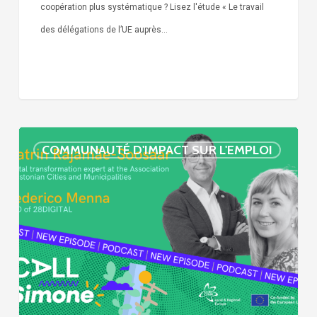
coopération plus systématique ? Lisez l'étude « Le travail
des délégations de l’UE auprès…
« Call
COMMUNAUTÉ D'IMPACT SUR L'EMPLOI
Simone »
épisode
:
villes
et
numérisation