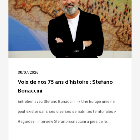
nos
75
ans
d’histoire
:
Stefano
Bonaccini
30/07/2026
Voix de nos 75 ans d’histoire : Stefano
Bonaccini
Entretien avec Stefano Bonaccini - « Une Europe unie ne
peut exister sans ses diverses sensibilités territoriales »
Regardez l'interview Stefano Bonaccini a présidé le…