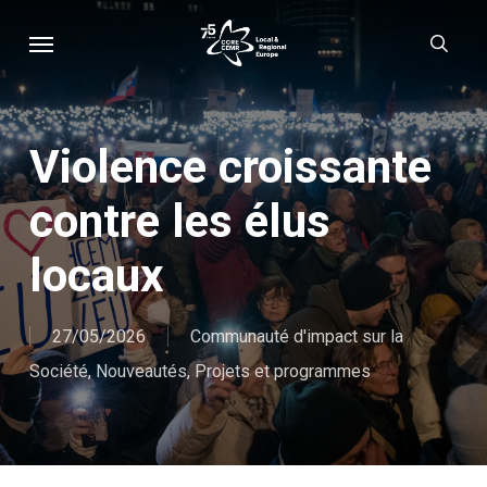
Skip
Menu
sear
to
main
content
Violence croissante
contre les élus
locaux
27/05/2026
Communauté d'impact sur la
Société
,
Nouveautés
,
Projets et programmes