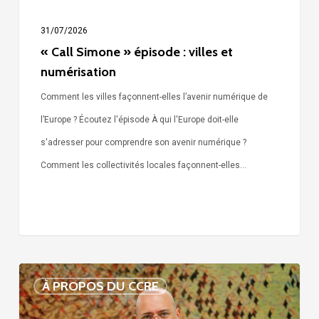
31/07/2026
« Call Simone » épisode : villes et
numérisation
Comment les villes façonnent-elles l’avenir numérique de
l’Europe ? Écoutez l'épisode À qui l'Europe doit-elle
s'adresser pour comprendre son avenir numérique ?
Comment les collectivités locales façonnent-elles…
Voix
À PROPOS DU CCRE
de