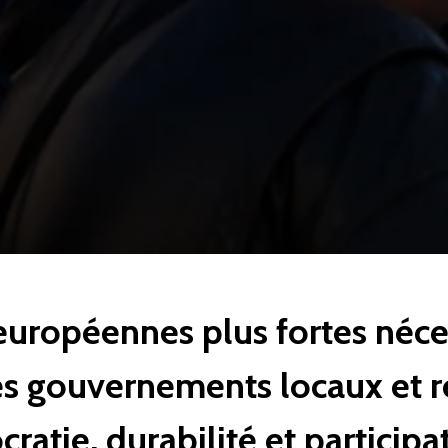
européennes plus fortes néces
es gouvernements locaux et 
ratie, durabilité et particip