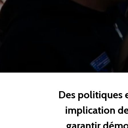
Des politiques 
implication d
garantir démoc