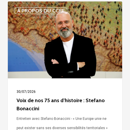
Voix
À PROPOS DU CCRE
de
nos
75
ans
d’histoire
:
Stefano
Bonaccini
30/07/2026
Voix de nos 75 ans d’histoire : Stefano
Bonaccini
Entretien avec Stefano Bonaccini - « Une Europe unie ne
peut exister sans ses diverses sensibilités territoriales »