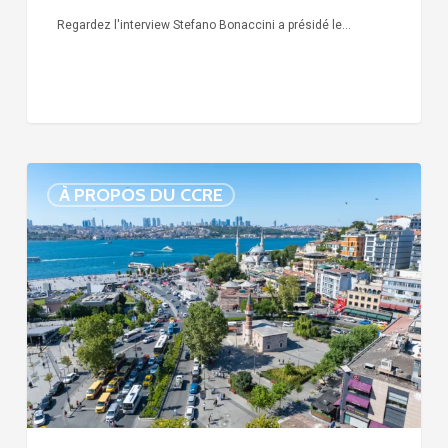
Regardez l'interview Stefano Bonaccini a présidé le…
Arrestation
À PROPOS DU CCRE
de
la
maire
Sinem
Dedetaş