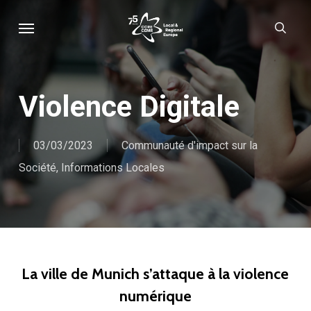
Skip
Menu
sear
to
main
content
Violence Digitale
03/03/2023
Communauté d'impact sur la
Société
,
Informations Locales
La ville de Munich s’attaque à la violence
numérique