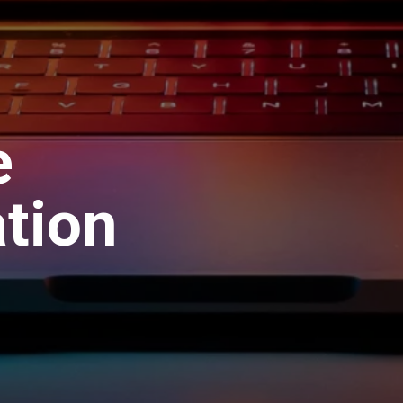
e
tion