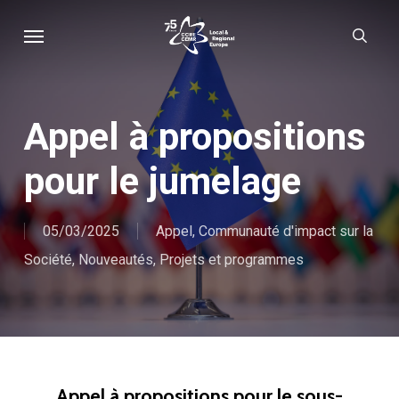
Skip
Menu
sear
to
main
content
Appel à propositions
pour le jumelage
05/03/2025
Appel
,
Communauté d'impact sur la
Société
,
Nouveautés
,
Projets et programmes
Appel à propositions pour le sous-