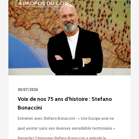
À PROPOS DU CCRE
de
nos
75
ans
d’histoire
:
Stefano
Bonaccini
30/07/2026
Voix de nos 75 ans d’histoire : Stefano
Bonaccini
Entretien avec Stefano Bonaccini - « Une Europe unie ne
peut exister sans ses diverses sensibilités territoriales »
Regardez l'interview Stefano Bonaccini a présidé le…