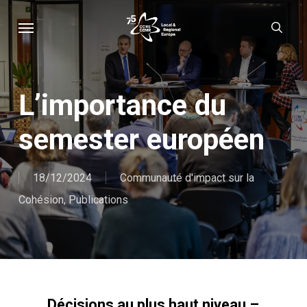
Skip
Menu
sear
to
main
content
L’importance du
semester européen
18/12/2024
Communauté d'impact sur la
Cohésion
,
Publications
Décisions au plus haut niveau –