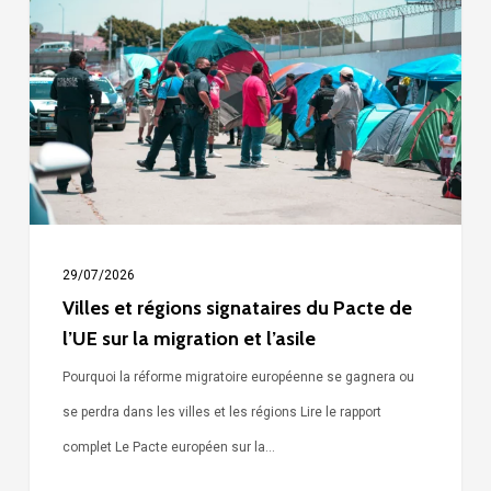
régions
signataires
du
Pacte
de
l’UE
sur
la
29/07/2026
migration
Villes et régions signataires du Pacte de
l’UE sur la migration et l’asile
et
l’asile
Pourquoi la réforme migratoire européenne se gagnera ou
se perdra dans les villes et les régions Lire le rapport
complet Le Pacte européen sur la…