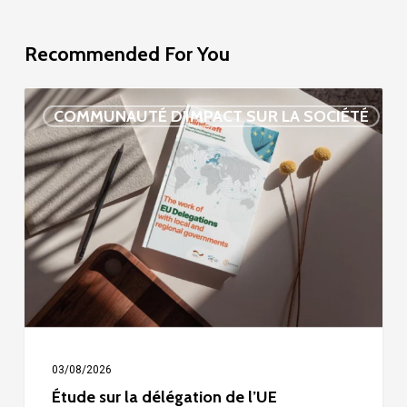
Recommended For You
Étude
COMMUNAUTÉ D'IMPACT SUR LA SOCIÉTÉ
sur
la
délégation
de
l’UE
03/08/2026
Étude sur la délégation de l’UE