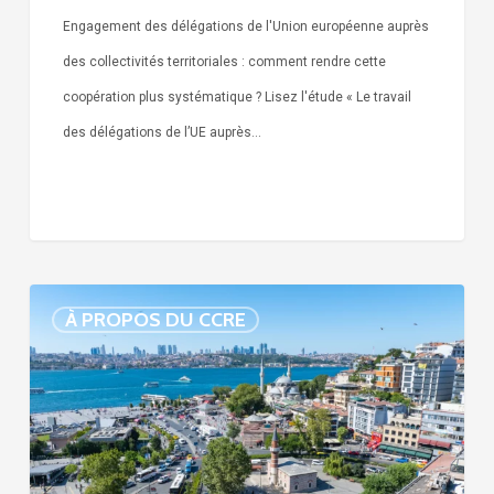
Engagement des délégations de l'Union européenne auprès
des collectivités territoriales : comment rendre cette
coopération plus systématique ? Lisez l'étude « Le travail
des délégations de l’UE auprès…
Arrestation
À PROPOS DU CCRE
de
la
maire
Sinem
Dedetaş