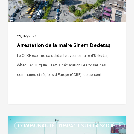
29/07/2026
Arrestation de la maire Sinem Dedetaş
Le CCRE exprime sa solidarité avec le maire d'Üsküdar,
détenu en Turquie Lisez la déclaration Le Conseil des
communes et régions d'Europe (CCRE), de concert…
Villes
COMMUNAUTÉ D'IMPACT SUR LA SOCIÉTÉ
et