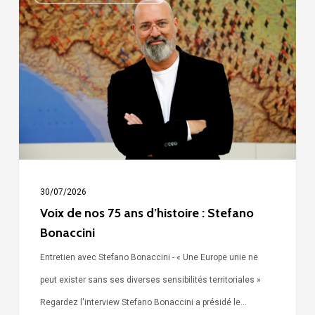
de
nos
75
ans
d’histoire
:
Stefano
Bonaccini
30/07/2026
Voix de nos 75 ans d’histoire : Stefano
Bonaccini
Entretien avec Stefano Bonaccini - « Une Europe unie ne
peut exister sans ses diverses sensibilités territoriales »
Regardez l'interview Stefano Bonaccini a présidé le…