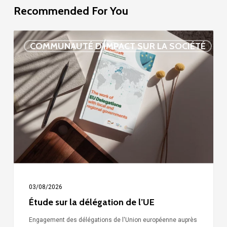
Recommended For You
Étude
COMMUNAUTÉ D'IMPACT SUR LA SOCIÉTÉ
sur
la
délégation
de
l’UE
03/08/2026
Étude sur la délégation de l’UE
Engagement des délégations de l'Union européenne auprès