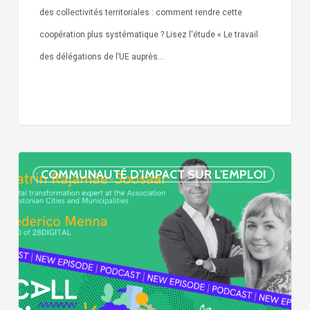
des collectivités territoriales : comment rendre cette
coopération plus systématique ? Lisez l'étude « Le travail
des délégations de l’UE auprès…
« Call
COMMUNAUTÉ D'IMPACT SUR L'EMPLOI
Simone »
épisode
:
villes
et
numérisation