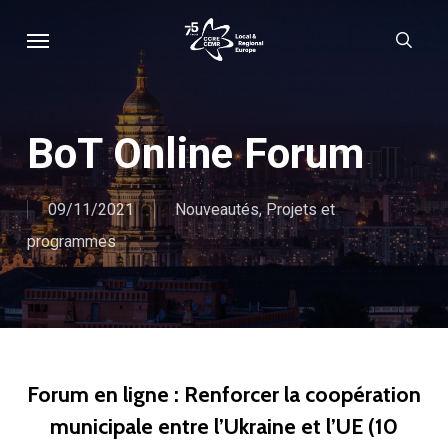
Skip
Menu
sear
to
main
content
BoT Online Forum
09/11/2021
Nouveautés
,
Projets et
programmes
Forum en ligne : Renforcer la coopération
municipale entre l’Ukraine et l’UE (10