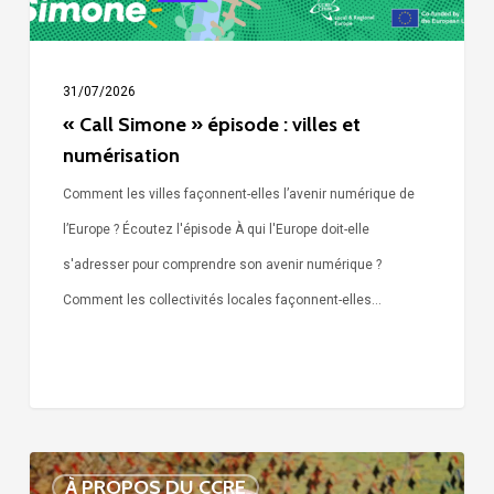
31/07/2026
« Call Simone » épisode : villes et
numérisation
Comment les villes façonnent-elles l’avenir numérique de
l’Europe ? Écoutez l'épisode À qui l'Europe doit-elle
s'adresser pour comprendre son avenir numérique ?
Comment les collectivités locales façonnent-elles…
Voix
À PROPOS DU CCRE