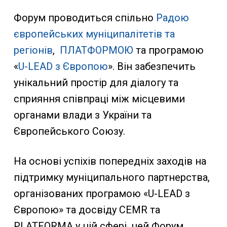
Форум проводиться спільно
Радою
європейських муніципалітетів та
регіонів
,
ПЛАТФОРМОЮ
та програмою
«
U-LEAD з Європою
». Він забезпечить
унікальний простір для діалогу та
сприяння співпраці між місцевими
органами влади з України та
Європейського Союзу.
На основі успіхів попередніх заходів на
підтримку муніципального партнерства,
організованих програмою «U-LEAD з
Європою» та досвіду CEMR та
PLATFORMA у цій сфері, цей Форум