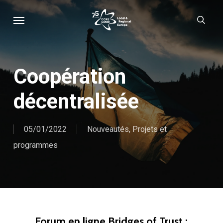
Skip
Menu
sear
to
main
content
Coopération
décentralisée
05/01/2022
Nouveautés
,
Projets et
programmes
Forum en ligne Bridges of Trust :