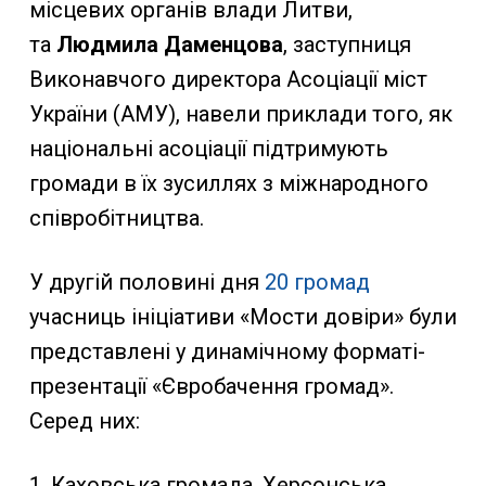
місцевих органів влади Литви,
та
Людмила Даменцова
, заступниця
Виконавчого директора Асоціації міст
України (АМУ), навели приклади того, як
національні асоціації підтримують
громади в їх зусиллях з міжнародного
співробітництва.
У другій половині дня
20 громад
учасниць ініціативи «Мости довіри» були
представлені у динамічному форматі-
презентації «Євробачення громад».
Серед них:
1. Каховська громада, Херсонська