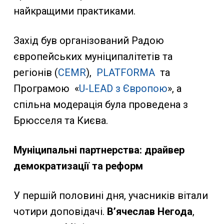
найкращими практиками.
Захід був організований Радою
європейських муніципалітетів та
регіонів (
CEMR
),
PLATFORMA
та
Програмою «
U-LEAD з Європою
», а
спільна модерація була проведена з
Брюсселя та Києва.
Муніципальні партнерства: драйвер
демократизації та реформ
У першій половині дня, учасників вітали
чотири доповідачі.
В’ячеслав Негода
,