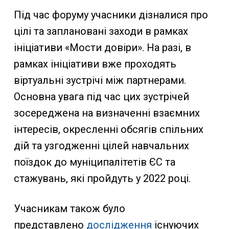
Під час форуму учасники дізналися про
цілі та заплановані заходи в рамках
ініціативи «Мости довіри». На разі, в
рамках ініціативи вже проходять
віртуальні зустрічі між партнерами.
Основна увага під час цих зустрічей
зосереджена на визначенні взаємних
інтересів, окресленні обсягів спільних
дій та узгодженні цілей навчальних
поїздок до муніципалітетів ЄС та
стажувань, які пройдуть у 2022 році.
Учасникам також було
представлено
дослідження
існуючих