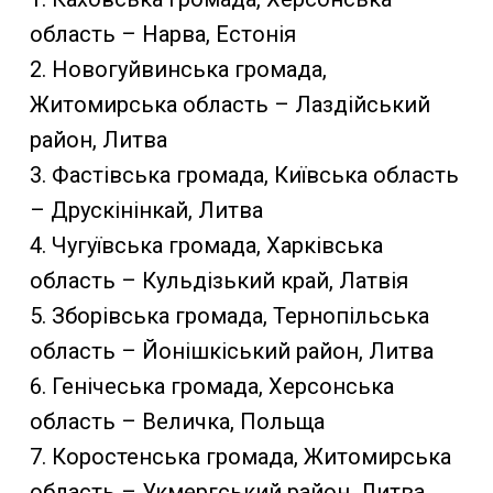
область – Нарва, Естонія
2. Новогуйвинська громада,
Житомирська область – Лаздійський
район, Литва
3. Фастівська громада, Київська область
– Друскінінкай, Литва
4. Чугуївська громада, Харківська
область – Кульдізький край, Латвія
5. Зборівська громада, Тернопільська
область – Йонішкіський район, Литва
6. Генічеська громада, Херсонська
область – Величка, Польща
7. Коростенська громада, Житомирська
область – Укмергський район, Литва