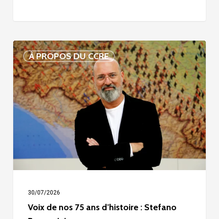
Voix
À PROPOS DU CCRE
de
nos
75
ans
d’histoire
:
Stefano
Bonaccini
30/07/2026
Voix de nos 75 ans d’histoire : Stefano