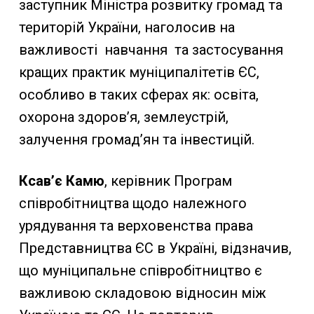
заступник Міністра розвитку громад та
територій України, наголосив на
важливості навчання та застосування
кращих практик муніципалітетів ЄС,
особливо в таких сферах як: освіта,
охорона здоров’я, землеустрій,
залучення громад’ян та інвестицій.
Ксав’є Камю
, керівник Програм
співробітництва щодо належного
урядування та верховенства права
Представництва ЄС в Україні, відзначив,
що муніципальне співробітництво є
важливою складовою відносин між