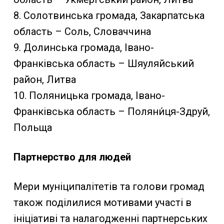
8. Солотвинська громада, Закарпатська
область – Соль, Словаччина
9. Долинська громада, Івано-
Франківська область – Шяуляйський
район, Литва
10. Поляницька громада, Івано-
Франківська область – Поляни́ця-Здруй,
Польща
Партнерство для людей
Мери муніципалітетів та голови громад
також поділилися мотивами участі в
ініціативі та налагодженні партнерських