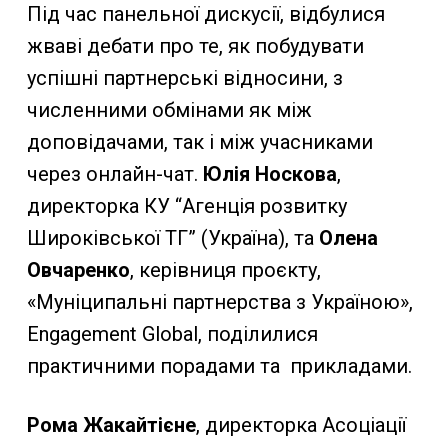
Під час панельної дискусії, відбулися
жваві дебати про те, як побудувати
успішні партнерські відносини, з
численними обмінами як між
доповідачами, так і між учасниками
через онлайн-чат.
Юлія Носкова
,
директорка КУ “Агенція розвитку
Широківської ТГ” (Україна), та
Олена
Овчаренко
, керівниця проєкту,
«Муніципальні партнерства з Україною»,
Engagement Global, поділилися
практичними порадами та прикладами.
Рома Жакайтієне
, директорка Асоціації