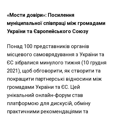
———————–
«Мости довіри»: Посилення
муніципальної співпраці між громадами
України та Європейського Союзу
Понад 100 представників органів
місцевого самоврядування з України та
ЄС зібралися минулого тижня (10 грудня
2021), щоб обговорити, як створити та
покращити партнерські відносини між
громадами України та ЄС. Цей
унікальний онлайн-форум cтав
платформою для дискусій, обміну
практичними рекомендаціями та