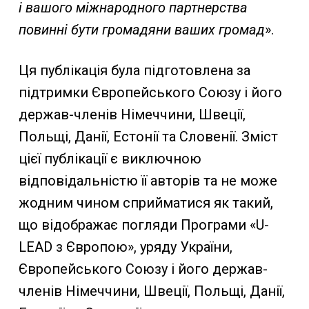
і вашого міжнародного партнерства
повинні бути громадяни ваших громад
».
Ця публікація була підготовлена за
підтримки Європейського Союзу і його
держав-членів Німеччини, Швеції,
Польщі, Данії, Естонії та Словенії. Зміст
цієї публікації є виключною
відповідальністю її авторів та не може
жодним чином сприйматися як такий,
що відображає погляди Програми «U-
LEAD з Європою», уряду України,
Європейського Союзу і його держав-
членів Німеччини, Швеції, Польщі, Данії,