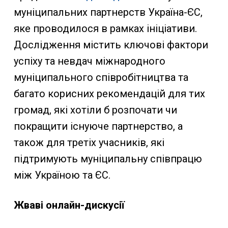
муніципальних партнерств Україна-ЄС,
яке проводилося в рамках ініціативи.
Дослідження містить ключові фактори
успіху та невдач міжнародного
муніципального співробітництва та
багато корисних рекомендацій для тих
громад, які хотіли б розпочати чи
покращити існуюче партнерство, а
також для третіх учасників, які
підтримують муніципальну співпрацю
між Україною та ЄС.
Жваві онлайн-дискусії