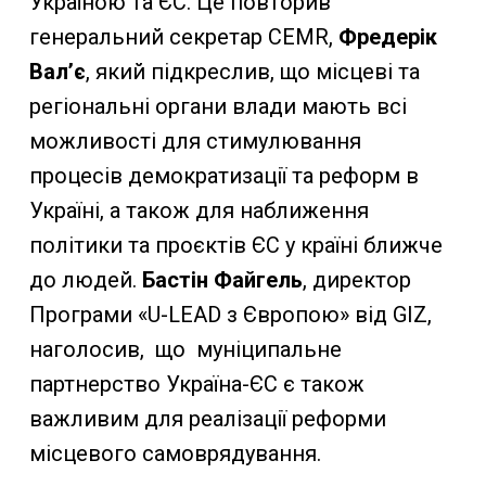
Україною та ЄС. Це повторив
генеральний секретар CEMR,
Фредерік
Вал’є
, який підкреслив, що місцеві та
регіональні органи влади мають всі
можливості для стимулювання
процесів демократизації та реформ в
Україні, а також для наближення
політики та проєктів ЄС у країні ближче
до людей.
Бастін Файгель
, директор
Програми «U-LEAD з Європою» від GIZ,
наголосив, що муніципальне
партнерство Україна-ЄС є також
важливим для реалізації реформи
місцевого самоврядування.