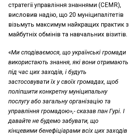
стратегії управління знаннями (CEMR),
висловив надію, що 20 муніципалітетів
візьмуть максимум найкращих практик з
майбутніх обмінів та навчальних візитів.
«
Ми сподіваємося, що українські громади
використають знання, які вони отримають
під час цих заходів, і будуть
застосовувати їх у своїх громадах, щоб
поліпшити конкретну муніципальну
послугу або загальну організацію та
управління громадою»,- сказав пан Гурі. І
давайте не будемо забувати, що
кінцевими бенефіціарами всіх цих заходів