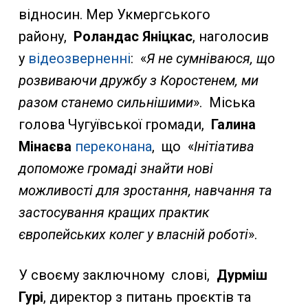
відносин. Мер Укмергського
району,
Роландас Яніцкас
, наголосив
у
відеозверненні
: «
Я не сумніваюся, що
розвиваючи дружбу з Коростeнем, ми
разом станемо сильнішими
». Міська
голова Чугуївської громади,
Галина
Мінаєва
переконана
, що «
Інітіатива
допоможе громаді знайти нові
можливості для зростання, навчання та
застосування кращих практик
європейських колег у власній роботі
».
У своєму заключному слові,
Дурміш
Гурі
, директор з питань проєктів та