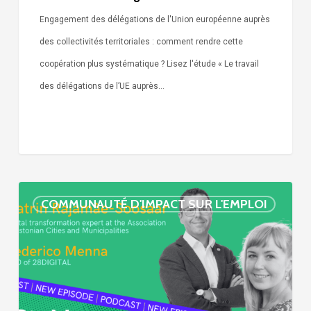
Engagement des délégations de l'Union européenne auprès
des collectivités territoriales : comment rendre cette
coopération plus systématique ? Lisez l'étude « Le travail
des délégations de l’UE auprès…
« Call
COMMUNAUTÉ D'IMPACT SUR L'EMPLOI
Simone »
épisode
:
villes
et