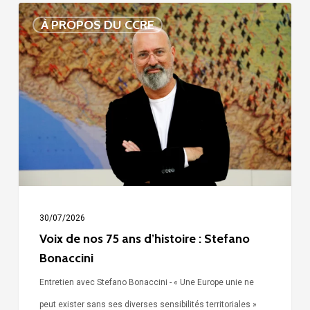
Voix
À PROPOS DU CCRE
de
nos
75
ans
d’histoire
:
Stefano
Bonaccini
30/07/2026
Voix de nos 75 ans d’histoire : Stefano
Bonaccini
Entretien avec Stefano Bonaccini - « Une Europe unie ne
peut exister sans ses diverses sensibilités territoriales »