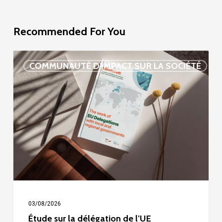
Recommended For You
Étude
COMMUNAUTÉ D'IMPACT SUR LA SOCIÉTÉ
sur
la
délégation
de
l’UE
03/08/2026
Étude sur la délégation de l’UE