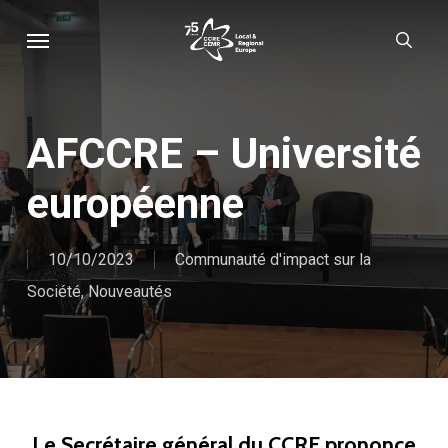
Skip
Menu
sear
to
main
content
AFCCRE – Université
européenne
10/10/2023
Communauté d'impact sur la
Société
,
Nouveautés
Le Secrétaire général du CCRE prononce